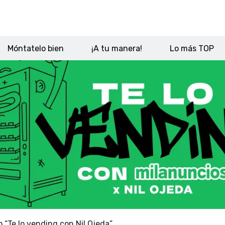
Móntatelo bien
¡A tu manera!
Lo más TOP
“Te lo vending con Nil Ojeda”