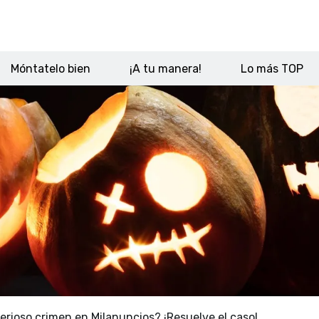
Móntatelo bien
¡A tu manera!
Lo más TOP
rioso crimen en Milanuncios? ¡Resuelve el caso!