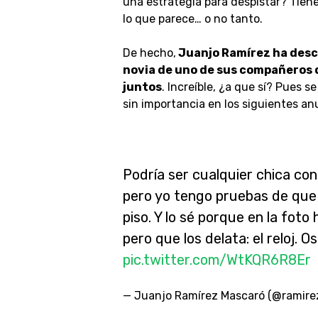
una estrategia para despistar? Tiene
lo que parece… o no tanto.
De hecho,
Juanjo Ramírez ha descu
novia de uno de sus compañeros 
juntos
. Increíble, ¿a que sí? Pues 
sin importancia en los siguientes an
Podría ser cualquier chica co
pero yo tengo pruebas de que 
piso. Y lo sé porque en la fot
pero que los delata: el reloj. O
pic.twitter.com/WtKQR6R8Er
— Juanjo Ramírez Mascaró (@ramir