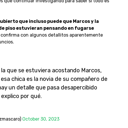
s que continuar investigando para saber si todo es
bierto que incluso puede que Marcos y la
de piso estuvieran pensando en fugarse
se confirma con algunos detallitos aparentemente
uncios.
n la que se estuviera acostando Marcos,
esa chica es la novia de su compañero de
o hay un detalle que pasa desapercibido
s explico por qué.
ezmascaro)
October 30, 2023