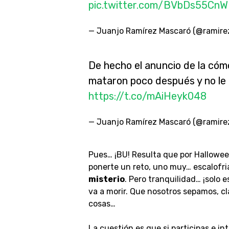
pic.twitter.com/BVbDs55CnW
— Juanjo Ramírez Mascaró (@ramir
De hecho el anuncio de la cóm
mataron poco después y no le 
https://t.co/mAiHeyk048
— Juanjo Ramírez Mascaró (@ramir
Pues… ¡BU! Resulta que por Hallowee
ponerte un reto, uno muy… escalofria
misterio
. Pero tranquilidad… ¡solo 
va a morir. Que nosotros sepamos, 
cosas…
La cuestión es que si participas e in