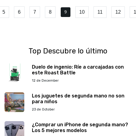
5
6
7
8
10
11
12
9
Top Descubre lo último
Duelo de ingenio: Ríe a carcajadas con
este Roast Battle
12 de December
Los juguetes de segunda mano no son
para niños
23 de October
¿Comprar un iPhone de segunda mano?
Los 5 mejores modelos