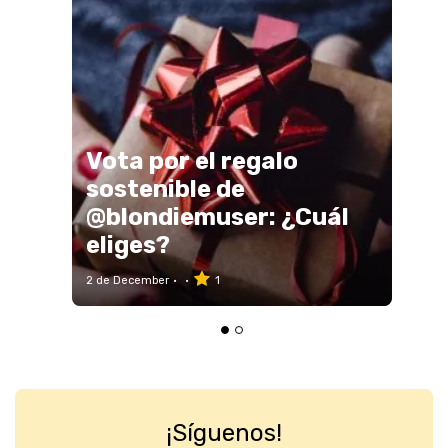
Vota por el regalo
sostenible de
@blondiemuser: ¿Cuál
eliges?
2 de December
1
¡Síguenos!