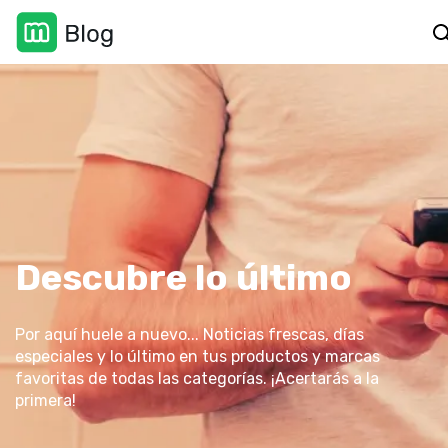
Lectura de 1 min
Lectura de
Acciones especiales
Días especiales
4 min
Descubre lo último
Por aquí huele a nuevo... Noticias frescas, días
especiales y lo último en tus productos y marcas
favoritas de todas las categorías. ¡Acertarás a la
primera!