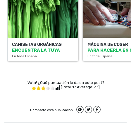
CAMISETAS ORGÁNICAS
MÁQUINA DE COSER
ENCUENTRA LA TUYA
PARA HACERLA EN
En toda España
En toda España
¡Vota! ¿Qué puntuación le das a este post?
[Total:
17
Average:
3.1
]
Comparte esta publicación