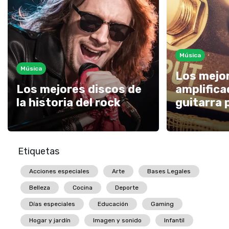
Música
Música
Los mejo
Los mejores discos de
amplifica
la historia del rock
guitarra 
Etiquetas
Acciones especiales
Arte
Bases Legales
Belleza
Cocina
Deporte
Días especiales
Educación
Gaming
Hogar y jardín
Imagen y sonido
Infantil