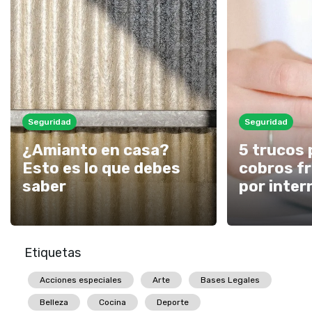
Seguridad
Seguridad
¿Amianto en casa?
5 trucos 
Esto es lo que debes
cobros f
saber
por inter
Etiquetas
Acciones especiales
Arte
Bases Legales
Belleza
Cocina
Deporte