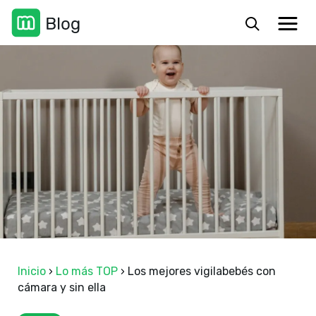
Inicio
›
Lo más TOP
›
Los mejores vigilabebés con
cámara y sin ella