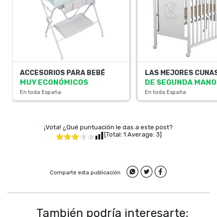
ACCESORIOS PARA BEBÉ
LAS MEJORES CUNA
MUY ECONÓMICOS
DE SEGUNDA MANO
En toda España
En toda España
¡Vota! ¿Qué puntuación le das a este post?
[Total:
1
Average:
3
]
Comparte esta publicación
También podría interesarte: