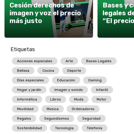
Cesión derechos de
Bases y 
imagen y voz el precio
legales d
más justo
“El preci
Etiquetas
Acciones especiales
Arte
Bases Legales
Belleza
Cocina
Deporte
Días especiales
Educación
Gaming
Hogar y jardín
Imagen y sonido
Infantil
Informática
Libros
Moda
Motor
Movilidad
Música
Ordenadores
Regalos
Segundísimos
Seguridad
Sostenibilidad
Tecnología
Telefonía