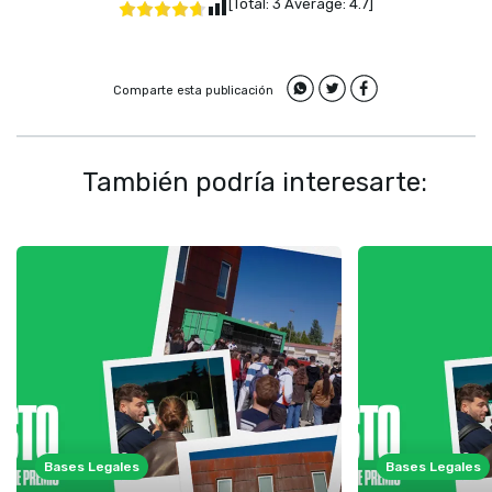
[Total:
3
Average:
4.7
]
Comparte esta publicación
También podría interesarte:
Bases Legales
Bases Legales