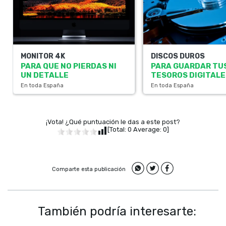
MONITOR 4K
DISCOS DUROS
PARA QUE NO PIERDAS NI
PARA GUARDAR TU
UN DETALLE
TESOROS DIGITALE
En toda España
En toda España
¡Vota! ¿Qué puntuación le das a este post?
[Total:
0
Average:
0
]
Comparte esta publicación
También podría interesarte: